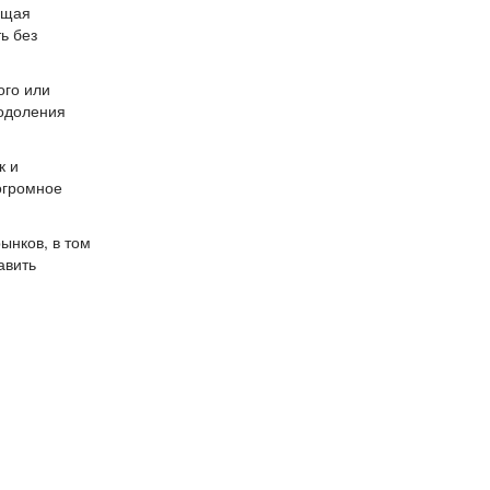
ющая
ь без
ого или
еодоления
к и
огромное
ынков, в том
авить