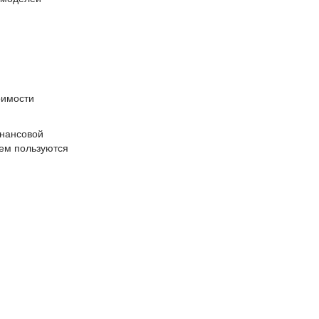
оимости
инансовой
чем пользуются