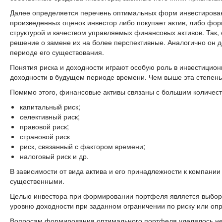
Далее определяется перечень оптимальных форм инвестирован
произведенных оценок инвестор либо покупает актив, либо фор
структурой и качеством управляемых финансовых активов. Так,
решение о замене их на более перспективные. Аналогично он 
периоде его существования.
Понятия риска и доходности играют особую роль в инвестицион
доходности в будущем периоде времени. Чем выше эта степень
Помимо этого, финансовые активы связаны с большим количеств
капитальный риск;
селективный риск;
правовой риск;
страновой риск
риск, связанный с фактором времени;
налоговый риск и др.
В зависимости от вида актива и его принадлежности к компани
существенными.
Целью инвестора при формировании портфеля является выбор 
уровню доходности при заданном ограничении по риску или оп
Вопросам формирования оптимального портфеля уделялось не