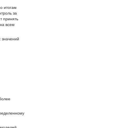
о итогам
нтроль за
т принять
на всем
х значений
более
пределенному
 моделей