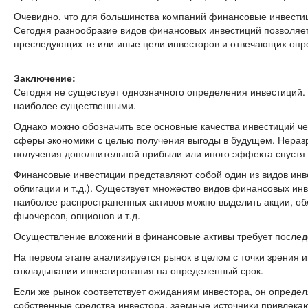
Очевидно, что для большинства компаний финансовые инвести
Сегодня разнообразие видов финансовых инвестиций позволяе
преследующих те или иные цели инвесторов и отвечающих опр
Заключение:
Сегодня не существует однозначного определения инвестиций. 
наиболее существенными.
Однако можно обозначить все основные качества инвестиций че
сферы экономики с целью получения выгоды в будущем. Неразр
получения дополнительной прибыли или иного эффекта спустя 
Финансовые инвестиции представляют собой один из видов инв
облигации и т.д.). Существует множество видов финансовых ин
наиболее распространенных активов можно выделить акции, об
фьючерсов, опционов и т.д.
Осуществление вложений в финансовые активы требует послед
На первом этапе анализируется рынок в целом с точки зрения 
откладывании инвестирования на определенный срок.
Если же рынок соответствует ожиданиям инвестора, он определя
собственные средства инвестора, заемные источники привлекаю