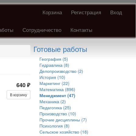
Корзина
Регистрация
Вход
аботы
Сотрудничество
Контакты
Готовые работы
География (5)
Гидравлика (8)
Делопроизводство (2)
История (10)
Маркетинг (22)
640 ₽
Математика (896)
В корзину
Менеджмент (47)
Механика (2)
Педагогика (25)
Производство (10)
Прочие дисциплины (7)
Психология (8)
Сельское хозяйство (18)