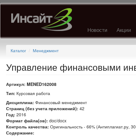
Перейти
к
основному
содержанию
Новости
Акции
Каталог
Менеджмент
Управление финансовыми инв
Артикул:
MENED162008
Тип:
Курсовая работа
Дисциплина:
Финансовый менеджмент
Страниц (без учета приложений):
42
Год:
2016
Формат файла(ов):
doc/docx
Контроль качества:
Оригинальность - 66% (Антиплагиат.ру, 30
Содержание: