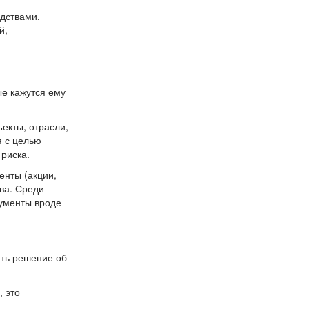
дствами.
й,
ые кажутся ему
екты, отрасли,
я с целью
риска.
енты (акции,
ва. Среди
рументы вроде
ять решение об
, это