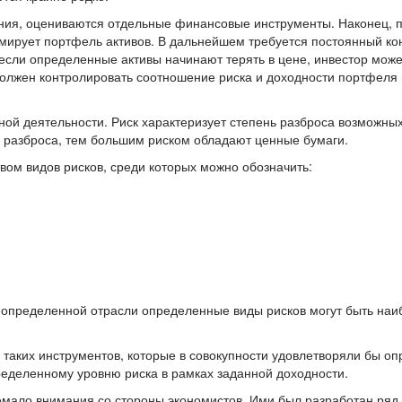
ия, оцениваются отдельные финансовые инструменты. Наконец, п
мирует портфель активов. В дальнейшем требуется постоянный ко
 если определенные активы начинают терять в цене, инвестор може
должен контролировать соотношение риска и доходности портфеля 
ной деятельности. Риск характеризует степень разброса возможны
 разброса, тем большим риском обладают ценные бумаги.
ом видов рисков, среди которых можно обозначить:
и определенной отрасли определенные виды рисков могут быть наи
таких инструментов, которые в совокупности удовлетворяли бы о
ределенному уровню риска в рамках заданной доходности.
мало внимания со стороны экономистов. Ими был разработан ряд