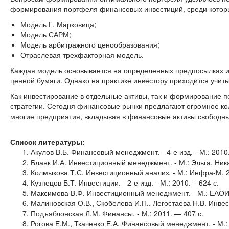
формирования портфеля финансовых инвестиций, среди котор
Модель Г. Марковица;
Модель САРМ;
Модель арбитражного ценообразования;
Отраслевая трехфакторная модель.
Каждая модель основывается на определенных предпосылках 
ценной бумаги. Однако на практике инвестору приходится учит
Как инвестирование в отдельные активы, так и формирование 
стратегии. Сегодня финансовые рынки предлагают огромное ко
многие предприятия, вкладывая в финансовые активы свободн
Список литературы:
Акулов В.Б. Финансовый менеджмент. - 4-е изд. - М.: 2010.
Бланк И.А. Инвестиционный менеджмент. - М.: Эльга, Ника
Колмыкова Т.С. Инвестиционный анализ. - М.: Инфра-М, 2
Кузнецов Б.Т. Инвестиции. - 2-е изд. - М.: 2010. – 624 с.
Максимова В.Ф. Инвестиционный менеджмент. - М.: ЕАОИ, 
Малиновская О.В., Скобелева И.П., Легостаева Н.В. Инвес
Подъяблонская Л.М. Финансы. - М.: 2011. — 407 с.
Рогова Е.М., Ткаченко Е.А. Финансовый менеджмент. - М.: 