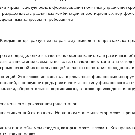
ции играют важную роль в формировании политики управления сре
т разрабатывать различные комбинации инвестиционных портфеле
еделенным запросам и требованиям.
Каждый автор трактует их по-разному, выделяя те признаки, котор
рез их определение в качестве вложения капитала в различные объ
ывно инвестиции связаны не только с вложением капитала сегодн
время. важной их составляющей является сочетание доходности и 
естиций. Это вложение капитала в различные финансовые инструм
вестиций, в первую очередь различаемых по типу финансового акти
лигации, сберегательные сертификаты, а также производные инст
овательного прохождения ряда этапов.
инвестиционной активности. На данном этапе инвестор может прин
ется с тем объемом средств, которые может вложить. Как правило
тся крайне редко.