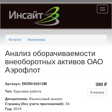
Перейти
Toggl
к
naviga
основному
содержанию
Каталог
Экономика
Анализ оборачиваемости
внеоборотных активов ОАО
Аэрофлот
Артикул:
EKON162012M
390 ₽
Тип:
Курсовая работа
В корзину
Дисциплина:
Финансовый анализ
Страниц (без учета приложений):
34
Год:
2016