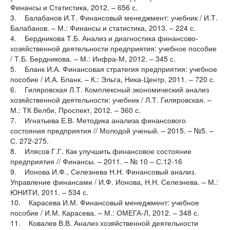
Финансы и Статистика, 2012. – 656 с.
3. Балабанов И.Т. Финансовый менеджмент: учебник / И.Т.
Балабанов. – М.: Финансы и статистика, 2013. – 224 с.
4. Бердникова Т.Б. Анализ и диагностика финансово-
хозяйственной деятельности предприятия: учебное пособие
/ Т.Б. Бердникова. – М.: Инфра-М, 2012. – 345 с.
5. Бланк И.А. Финансовая стратегия предприятия: учебное
пособие / И.А. Бланк. – К.: Эльга, Ника-Центр, 2011. – 720 с.
6. Гиляровская Л.Т. Комплексный экономический анализ
хозяйственной деятельности: учебник / Л.Т. Гиляровская. –
М.: ТК Велби, Проспект, 2012. – 360 с.
7. Игнатьева Е.В. Методика анализа финансового
состояния предприятия // Молодой ученый. – 2015. – №5. –
С. 272-275.
8. Илясов Г.Г. Как улучшить финансовое состояние
предприятия // Финансы. – 2011. – № 10 – С.12-16
9. Ионова И.Ф., Селезнева Н.Н. Финансовый анализ.
Управление финансами / И.Ф. Ионова, Н.Н. Селезнева. – М.:
ЮНИТИ, 2011. – 534 с.
10. Карасева И.М. Финансовый менеджмент: учебное
пособие / И.М. Карасева. – М.: ОМЕГА-Л, 2012. – 348 с.
11. Ковалев В.В. Анализ хозяйственной деятельности