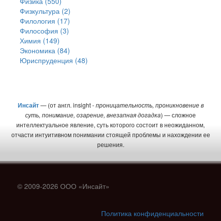
Физика (550)
Физкультура (2)
Филология (17)
Философия (3)
Химия (149)
Экономика (84)
Юриспруденция (48)
Инсайт
— (от англ. insight -
проницательность, проникновение в
суть, понимание, озарение, внезапная догадка
) — сложное
интеллектуальное явление, суть которого состоит в неожиданном,
отчасти интуитивном понимании стоящей проблемы и нахождении ее
решения.
© 2009-2026 ООО «Инсайт»
Политика конфиденциальности