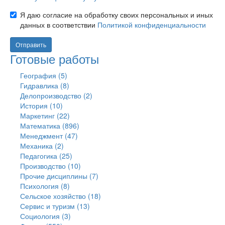
pdf
Согласие
Я даю согласие на обработку своих персональных и иных
doc
с
docx
данных в соответствии
Политикой конфиденциальности
офертой
ppt
Согласие
*
pptx
на
Отправить
xls
обработку
Готовые работы
xlsx
персональных
xml
данных
География (5)
rar
*
Гидравлика (8)
zip
Делопроизводство (2)
7z
История (10)
odt
ods
Маркетинг (22)
odp
Математика (896)
djvu
.
Менеджмент (47)
Механика (2)
Педагогика (25)
Производство (10)
Прочие дисциплины (7)
Психология (8)
Сельское хозяйство (18)
Сервис и туризм (13)
Социология (3)