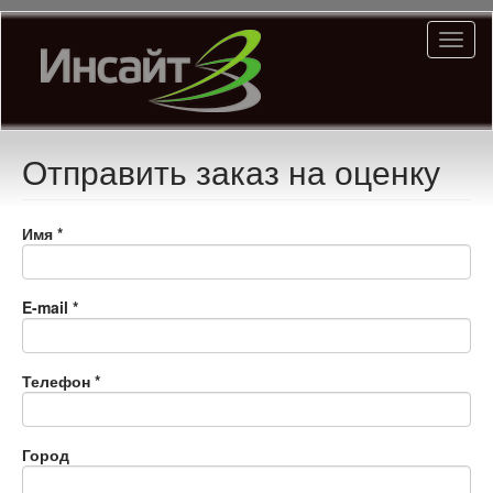
Перейти
Toggl
к
naviga
основному
содержанию
Отправить заказ на оценку
Имя
*
E-mail
*
Телефон
*
Город