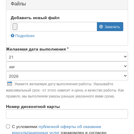
Файлы
Добавить новый файл
Закачать
Подробнее
Максимальный
размер
Желаемая дата выполнения
*
файла:
10
МБ
.
День
Допустимые
типы
Месяц
файлов:
Год
gif
Укажите желаемую дату выполнения работы. Указывайте
jpg
максимальный срок - от этого зависит и цена, и качество работы. Как
jpeg
правило, мы выполняем заказы раньше указанного вами срока.
png
bmp
Номер дисконтной карты
tif
psd
txt
С условиями
публичной оферты об оказании
html
консультационных услуг
odf
ознакомлен и согласен