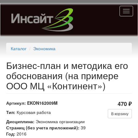
Перейти
Toggl
к
naviga
основному
содержанию
Каталог
Экономика
Бизнес-план и методика его
обоснования (на примере
ООО МЦ «Континент»)
Артикул:
EKON162009M
470 ₽
Тип:
Курсовая работа
В корзину
Дисциплина:
Экономика организации
Страниц (без учета приложений):
39
Год:
2016