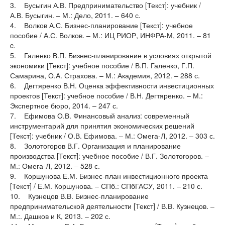
3. Бусыгин А.В. Предпринимательство [Текст]: учебник /
А.В. Бусыгин. – М.: Дело, 2011. – 640 с.
4. Волков А.С. Бизнес-планирование [Текст]: учебное
пособие / А.С. Волков. – М.: ИЦ РИОР, ИНФРА-М, 2011. – 81
c.
5. Галенко В.П. Бизнес-планирование в условиях открытой
экономики [Текст]: учебное пособие / В.П. Галенко, Г.П.
Самарина, О.А. Страхова. – М.: Академия, 2012. – 288 с.
6. Дегтяренко В.Н. Оценка эффективности инвестиционных
проектов [Текст]: учебное пособие / В.Н. Дегтяренко. – М.:
Экспертное бюро, 2014. – 247 с.
7. Ефимова О.В. Финансовый анализ: современный
инструментарий для принятия экономических решений
[Текст]: учебник / О.В. Ефимова. – М.: Омега-Л, 2012. – 303 с.
8. Золотогоров В.Г. Организация и планирование
производства [Текст]: учебное пособие / В.Г. Золотогоров. –
М.: Омега-Л, 2012. – 528 с.
9. Коршунова Е.М. Бизнес-план инвестиционного проекта
[Текст] / Е.М. Коршунова. – СПб.: СПбГАСУ, 2011. – 210 с.
10. Кузнецов В.В. Бизнес-планирование
предпринимательской деятельности [Текст] / В.В. Кузнецов. –
М.:. Дашков и К, 2013. – 202 с.