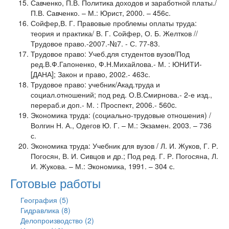
Савченко, П.В. Политика доходов и заработной платы./
П.В. Савченко. – М.: Юрист, 2000. – 456с.
Сойфер,В. Г. Правовые проблемы оплаты труда:
теория и практика/ В. Г. Сойфер, О. Б. Желтков //
Трудовое право.-2007.-№7. - С. 77-83.
Трудовое право: Учеб.для студентов вузов/Под
ред.В.Ф.Гапоненко, Ф.Н.Михайлова.- М. : ЮНИТИ-
[ДАНА]; Закон и право, 2002.- 463с.
Трудовое право: учебник/Акад.труда и
социал.отношений; под ред. О.В.Смирнова.- 2-е изд.,
перераб.и доп.- М. : Проспект, 2006.- 560c.
Экономика труда: (социально-трудовые отношения) /
Волгин Н. А., Одегов Ю. Г. – М.: Экзамен. 2003. – 736
с.
Экономика труда: Учебник для вузов / Л. И. Жуков, Г. Р.
Погосян, В. И. Сивцов и др.; Под ред. Г. Р. Погосяна, Л.
И. Жукова. – М.: Экономика, 1991. – 304 с.
Готовые работы
География (5)
Гидравлика (8)
Делопроизводство (2)