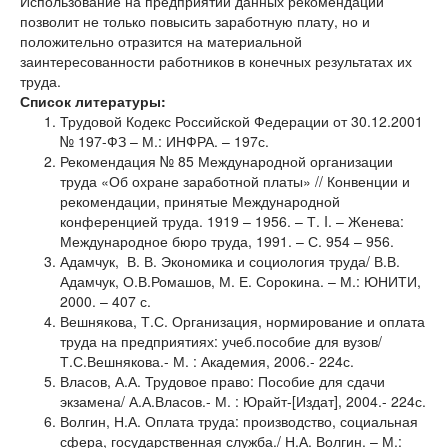
Использование на предприятии данных рекомендаций
позволит не только повысить заработную плату, но и
положительно отразится на материальной
заинтересованности работников в конечных результатах их
труда.
Список литературы:
Трудовой Кодекс Российской Федерации от 30.12.2001
№ 197-ФЗ – М.: ИНФРА. – 197с.
Рекомендация № 85 Международной организации
труда «Об охране заработной платы» // Конвенции и
рекомендации, принятые Международной
конференцией труда. 1919 – 1956. – Т. I. – Женева:
Международное бюро труда, 1991. – С. 954 – 956.
Адамчук, В. В. Экономика и социология труда/ В.В.
Адамчук, О.В.Ромашов, М. Е. Сорокина. – М.: ЮНИТИ,
2000. – 407 с.
Вешнякова, Т.С. Организация, нормирование и оплата
труда на предприятиях: учеб.пособие для вузов/
Т.С.Вешнякова.- М. : Академия, 2006.- 224с.
Власов, А.А. Трудовое право: Пособие для сдачи
экзамена/ А.А.Власов.- М. : Юрайт-[Издат], 2004.- 224с.
Волгин, Н.А. Оплата труда: производство, социальная
сфера, государственная служба./ Н.А. Волгин. – М.: