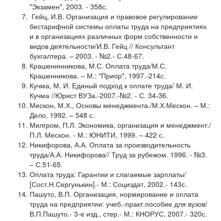
"Экзамен", 2003. - 358с.
Гейц, И.В. Организация и правовое регулирование
бестарифной системы оплаты труда на предприятиях
и в организациях различных форм собственности и
видов деятельности/И.В. Гейц // Консультант
бухгалтера. – 2003. - №2.- С.48-67.
Крашенинникова, М.С. Оплата труда/М.С.
Крашенникова. – М.: "Приор", 1997.-214с.
Кучма, М. И. Единый подход к оплате труда/ М. И.
Кучма //Юрист ВУЗа.-2007.-№2. - С. 34-36.
Мескон, М.Х., Основы менеджмента./М.Х.Мескон. – М.:
Дело, 1992. – 548 с.
Милгром, П.Л. Экономика, организация и менеджмент./
П.Л. Мескон. - М.: ЮНИТИ, 1999. – 422 с.
Никифорова, А.А. Оплата за производительность
труда/А.А. Никифорова// Труд за рубежом. 1996. - №3.
– С.51-65.
Оплата труда: Гарантии и слагаемые зарплаты/
[Сост.Н.Сергунькин].- М.: Социздат, 2002.- 143с.
Пашуто, В.П. Организация, нормирование и оплата
труда на предприятии: учеб.-практ.пособие для вузов/
В.П.Пашуто.- 3-е изд., стер.- М.: КНОРУС, 2007.- 320с.