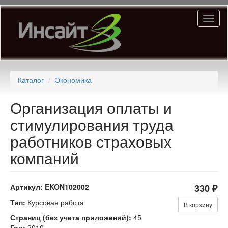
Перейти
Toggl
к
naviga
основному
содержанию
Каталог
Экономика
Организация оплаты и
стимулирования труда
работников страховых
компаний
Артикул:
EKON102002
330 ₽
Тип:
Курсовая работа
В корзину
Страниц (без учета приложений):
45
Год:
2010