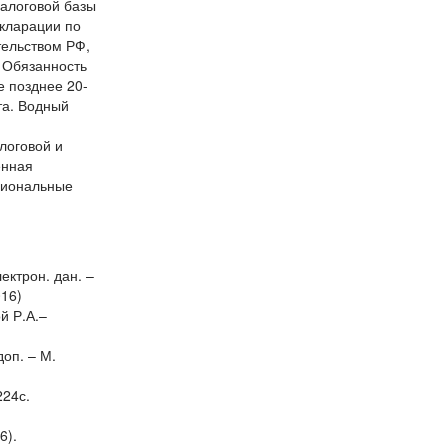
налоговой базы
екларации по
тельством РФ,
. Обязанность
е позднее 20-
та. Водный
логовой и
енная
уциональные
ектрон. дан. –
016)
й Р.А.–
доп. – М.
224с.
16).