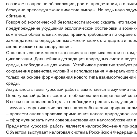
возникает вопрос не об эволюции, росте, процветании, а о вы
бездумно преследуя экономические выгоды. Но ведь надо задума
обитания.
Говоря об экологической безопасности можно сказать, что так
предупреждение ухудшения экологической обстановки и возникн
комплекса обязательных норм, правил, требований по охране
законодательно определенных экологических стандартов и норм
экологические правонарушения.
Опасность современного экологического кризиса состоит в том, 
цивилизации. Дальнейшая деградация природных систем ведет 
среды, необходимые для жизни. Устойчивое развитие требует 
сохранения равенства условий и использования минерального
только на основе формирования нового типа взаимоотношени
среды.
Актуальность темы курсовой работы заключается в изучении н
Цель курсовой работы состоит в обосновании направлений со
В связи с поставленной целью необходимо решить следующие 
– изучить теоретические основы налогообложения природополь
– провести анализ практики применения налога природопользо
– сформулировать пути совершенствования налогообложения 
Предметом курсовой работы является налогообложения природ
Объектом выступает налоговая система Российской Федерации