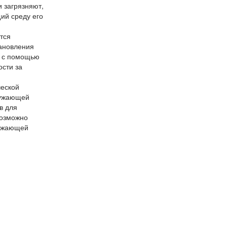
 загрязняют,
ий среду его
тся
тановления
в с помощью
ости за
ческой
ружающей
в для
возможно
ружающей