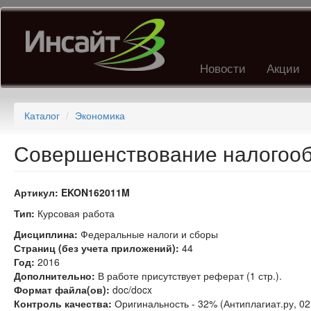
Перейти
к
основному
содержанию
Новости
Акции
Каталог
Экономика
Совершенствование налогоо
Артикул:
EKON162011M
Тип:
Курсовая работа
Дисциплина:
Федеральные налоги и сборы
Страниц (без учета приложений):
44
Год:
2016
Дополнительно:
В работе присутствует реферат (1 стр.).
Формат файла(ов):
doc/docx
Контроль качества:
Оригинальность - 32% (Антиплагиат.ру, 02