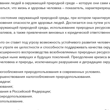
живании людей в окружающей природной среде – которую они сами и
ться, что жизнь и здоровье человека – показатель, характеризующ
ое состояние окружающей природной среды, при котором гарантируе
овения опасности для здоровья людей. Достигается она путем ус
 окружающей природной среды, использованию природных ресурсо
ативов, а также привлечения виновных к юридической ответственн
что он ставит под угрозу возможность устойчивого развития челове
к утрате ее целостности и способности поддерживать качества ок
расширенного воспроизводства возобновляемых природных ресурсо
 сырья ныне живущих и будущих поколений. Преодоление кризиса 
й человека и природы, исключающих разрушение и деградацию ок
алогообложения природопользования в современных условиях.
вершенствования налогообложения природопользования.
задачи:
зования;
вания в Российской Федерации;
природопользования.
опользование.
.