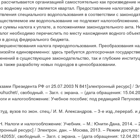
г рассчитывается организацией самостоятельно как произведение 
о водному налогу является квартал. Предоставление налоговой д
твления специального водопользования в соответствии с законода
 осуществляемое им водопользование не подлежит налогообложению
суммы налога к уплате, а положениями законодательного акта. Н
налог необходимо перечислить по месту нахождения водного объек
я в доход федерального бюджета.
вершенствования налога природопользования. Преобразования на
роизойти единовременно: здесь требуется долгосрочная государств
енений в существующее законодательство, так и глубокие инстит
а также разработку новых подходов в ценообразовании.
ами Президента РФ от 25.07.2003 N 841[электронный ресурс] / Эл
/buhuchet/, свободный. – Загл. с экрана. – (дата обращения: 15.04.2
логи и налогообложение: Учебное пособие; под редакцией Петухово
. вузов по экон. спец./ И. М. Александров. – 3-е изд.,перераб. и 
. Налоги и налогообложение: Учебник. – М.: Юнити-Дана, 2014. – 
тронный ресурс] / Электрон. дан. – Москва, 2013. – Режим доступа:
n=142053/, свободный. – Загл. с экрана. – (дата обращения: 12.04.20