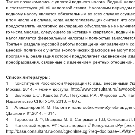
Так же познакомились с уплатой водяного налога. Водный нало
и соответствующей ей налоговой ставки. Налоговым периодом п
водному налогу является обязательным во всех случаях осущес
в том числе и в случае, когда налогоплательщик считает, что
предоставлять налоговую декларацию обусловлена не наличием 
го числа месяца, следующего за истекшим кварталом, водный 
налог является федеральным налогом и полностью зачисляетс
Третьем разделе курсовой работы посвящена направлениям со
ценовой политики с учетом экологических факторов не могут п
программа, реализация которой предполагает как внесение изм
преобразования, связанные с изменением рентных отношений, 
Список литературы:
1. Конституция Российской Федерации (с изм., внесенными Указ
Москва, 2014. – Режим доступа: http://www.consultant.ru/law/doc
2. Вылкова Е.С., Кацюба И.А., Петухова Р.А., Фирсова Е.А. На
Издательство СПбГУЭФ, 2013. – 80 с.
3. Александров И. М. Налоги и налогообложение:учебник для студ
:Дашков и К*,2014. – 314.
4. Тарасова В. Ф, Владыка М. В, Сапрыкина Т.В, Семыкина Л. Н
5. Налоговый кодекс РФ: часть первая // Консультант.Ру/ [элек
http://base.consultant.ru/cons/cgi/online.cgi?req=doc;base=LAW;