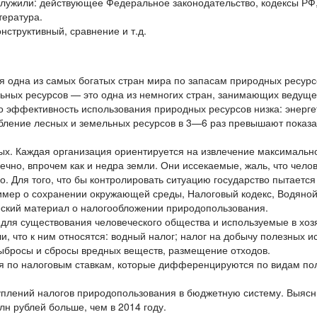
лужили: действующее Федеральное законодательство, кодексы РФ,
тература.
нструктивный, сравнение и т.д.
ия одна из самых богатых стран мира по запасам природных ресурс
льных ресурсов — это одна из немногих стран, занимающих ведуще
 эффективность использования природных ресурсов низка: энерге
ебление лесных и земельных ресурсов в 3—6 раз превышают показа
ых. Каждая организация ориентируется на извлечение максимальн
вечно, впрочем как и недра земли. Они иссекаемые, жаль, что чело
. Для того, что бы контролировать ситуацию государство пытается
мер о сохранении окружающей среды, Налоговый кодекс, Водяной к
еский материал о налогообложении природопользования.
для существования человеческого общества и используемые в хоз
 что к ним относятся: водный налог; налог на добычу полезных и
ыбросы и сбросы вредных веществ, размещение отходов.
я по налоговым ставкам, которые дифференцируются по видам по
плений налогов природопользования в бюджетную систему. Выясни
н рублей больше, чем в 2014 году.