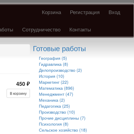
Корзина
Регистрация
Вход
аботы
Сотрудничество
Контакты
Готовые работы
География (5)
Гидравлика (8)
Делопроизводство (2)
История (10)
Маркетинг (22)
450 ₽
Математика (896)
В корзину
Менеджмент (47)
Механика (2)
Педагогика (25)
Производство (10)
Прочие дисциплины (7)
Психология (8)
Сельское хозяйство (18)