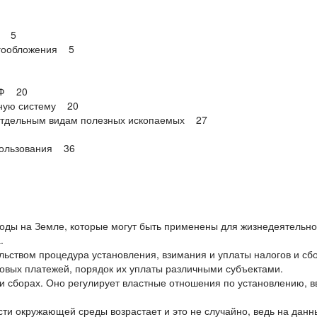
ия 5
огообложения 5
 РФ 20
тную систему 20
 отдельным видам полезных ископаемых 27
пользования 36
оды на Земле, которые могут быть применены для жизнедеятельно
.
ьством процедура установления, взимания и уплаты налогов и сбо
говых платежей, порядок их уплаты различными субъектами.
и сборах. Оно регулирует властные отношения по установлению, 
сти окружающей среды возрастает и это не случайно, ведь на дан