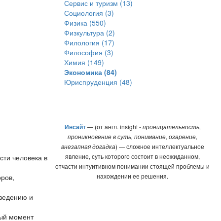
Сервис и туризм (13)
Социология (3)
Физика (550)
Физкультура (2)
Филология (17)
Философия (3)
Химия (149)
Экономика (84)
Юриспруденция (48)
Инсайт
— (от англ. insight -
проницательность,
проникновение в суть, понимание, озарение,
внезапная догадка
) — сложное интеллектуальное
явление, суть которого состоит в неожиданном,
сти человека в
отчасти интуитивном понимании стоящей проблемы и
нахождении ее решения.
ров,
введению и
ный момент