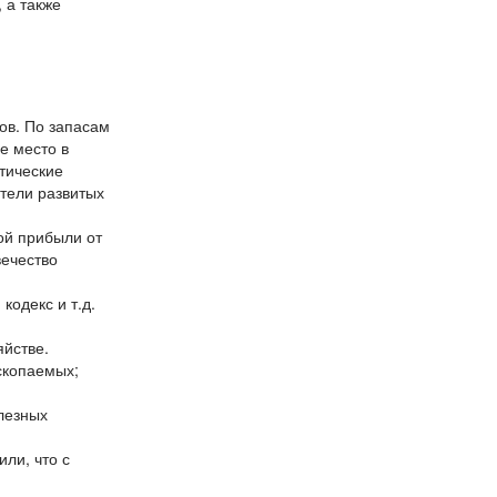
 а также
ов. По запасам
е место в
тические
тели развитых
ой прибыли от
вечество
одекс и т.д.
яйстве.
скопаемых;
лезных
ли, что с