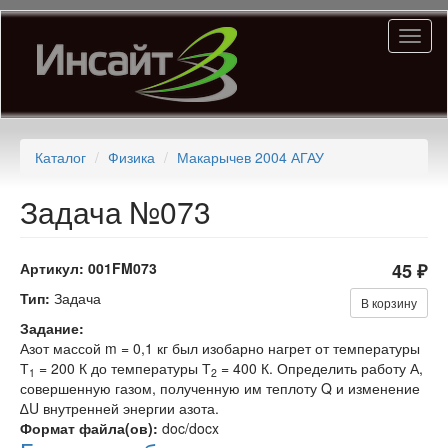
Перейти
Toggl
к
naviga
основному
содержанию
Каталог
Физика
Макарычев 2004 АГАУ
Задача №073
Артикул:
001FM073
45 ₽
Тип:
Задача
В корзину
Задание:
Азот массой m = 0,1 кг был изобарно нагрет от температуры
Т
= 200 К до температуры Т
= 400 К. Определить работу А,
1
2
совершенную газом, полученную им теплоту Q и изменение
∆U внутренней энергии азота.
Формат файла(ов):
doc/docx