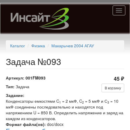
Перейти
Toggl
к
naviga
основному
содержанию
Каталог
Физика
Макарычев 2004 АГАУ
Задача №093
Артикул:
001FM093
45 ₽
Тип:
Задача
В корзину
Задание:
Конденсаторы емкостями C
= 2 мкФ, C
= 5 мкФ и С
= 10
1
2
3
мкФ соединены последовательно и находятся под
напряжением U = 850 В. Определить на­пряжение и заряд на
каждом из конденсаторов.
Формат файла(ов):
doc/docx