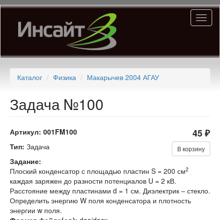
Перейти
Toggl
к
naviga
основному
содержанию
Каталог
Физика
Макарычев 2004 АГАУ
Задача №100
Артикул:
001FM100
45 ₽
Тип:
Задача
В корзину
Задание:
2
Плоский конденсатор с площадью пластин S = 200 см
каждая заряжен до разности потенциалов U = 2 кВ.
Расстояние между пластинами d = 1 см. Диэлектрик – стекло.
Определить энергию W поля конденсатора и плотность
энергии w поля.