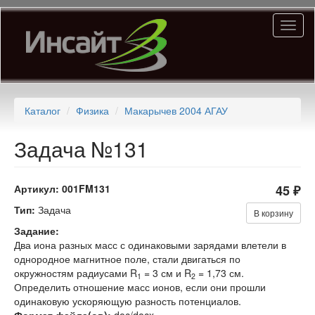
Перейти
Toggl
к
naviga
основному
содержанию
Каталог
Физика
Макарычев 2004 АГАУ
Задача №131
Артикул:
001FM131
45 ₽
Тип:
Задача
В корзину
Задание:
Два иона разных масс с одинаковыми зарядами влетели в
однородное магнитное поле, стали двигаться по
окружностям радиусами R
= 3 см и R
= 1,73 см.
1
2
Определить отношение масс ионов, если они прошли
одинаковую ускоряющую разность потенциалов.