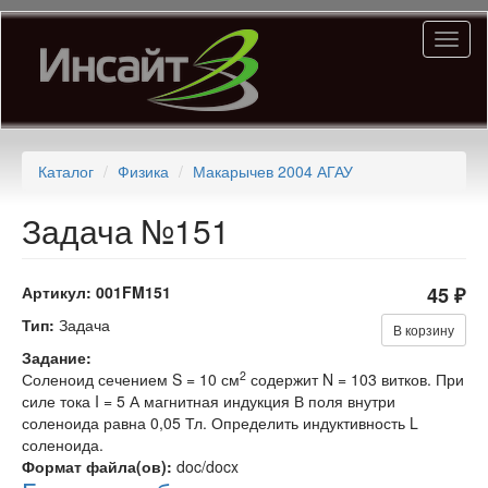
Перейти
Toggl
к
naviga
основному
содержанию
Каталог
Физика
Макарычев 2004 АГАУ
Задача №151
Артикул:
001FM151
45 ₽
Тип:
Задача
В корзину
Задание:
2
Соленоид сечением S = 10 см
содержит N = 103 витков. При
силе тока I = 5 А магнитная индукция В поля внутри
соленоида равна 0,05 Тл. Определить индуктивность L
соленоида.
Формат файла(ов):
doc/docx