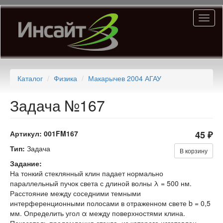
Перейти
Toggl
к
naviga
основному
содержанию
Каталог
Физика
Макарычев 2004 АГАУ
Задача №167
Артикул:
001FM167
45 ₽
Тип:
Задача
В корзину
Задание:
На тонкий стеклянный клин падает нормально
параллельный пучок света с длиной волны λ = 500 нм.
Расстояние между соседними темными
интерференционными полосами в отраженном свете b = 0,5
мм. Определить угол α между поверхностями клина.