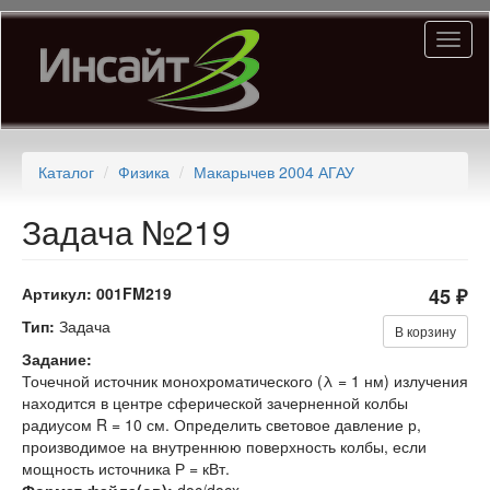
Перейти
Toggl
к
naviga
основному
содержанию
Каталог
Физика
Макарычев 2004 АГАУ
Задача №219
Артикул:
001FM219
45 ₽
Тип:
Задача
В корзину
Задание:
Точечной источник монохроматического (λ = 1 нм) излучения
находится в центре сферической зачерненной колбы
радиусом R = 10 см. Определить световое давление р,
производимое на внутреннюю поверхность колбы, если
мощность источника Р = кВт.