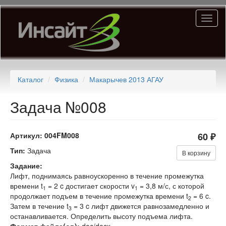
Перейти
Toggl
к
naviga
основному
содержанию
Каталог
Физика
Макарычев 2013 АГАУ
Задача №008
Артикул:
004FM008
60 ₽
Тип:
Задача
В корзину
Задание:
Лифт, поднимаясь равноускоренно в течение промежутка
времени t
= 2 c достигает скорости v
= 3,8 м/с, с которой
1
1
продолжает подъем в течение промежутка времени t
= 6 c.
2
Затем в течение t
= 3 c лифт движется равнозамедленно и
3
останавливается. Определить высоту подъема лифта.