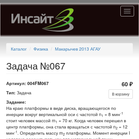
Перейти
Toggl
к
naviga
основному
содержанию
Каталог
Физика
Макарычев 2013 АГАУ
Задача №067
Артикул:
004FM067
60 ₽
Тип:
Задача
В корзину
Задание:
На краю платформы в виде диска, вращающегося по
-1
инерции вокруг вертикальной оси с частотой n
= 8 мин
1
стоит человек массой m
= 70 кг. Когда человек перешел в
1
центр платформы, она стала вращаться с частотой n
= 12
2
-1
мин
. Определить массу m
платформы. Момент инерции I
2