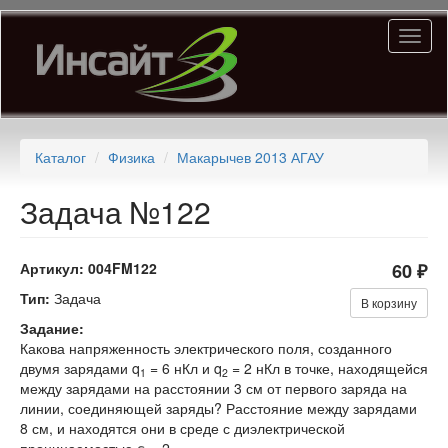
Перейти
Toggl
к
naviga
основному
содержанию
Каталог
Физика
Макарычев 2013 АГАУ
Задача №122
Артикул:
004FM122
60 ₽
Тип:
Задача
В корзину
Задание:
Какова напряженность электрического поля, созданного
двумя зарядами q
= 6 нКл и q
= 2 нКл в точке, находящейся
1
2
между зарядами на расстоянии 3 см от первого заряда на
линии, соединяющей заряды? Расстояние между зарядами
8 см, и находятся они в среде с диэлектрической