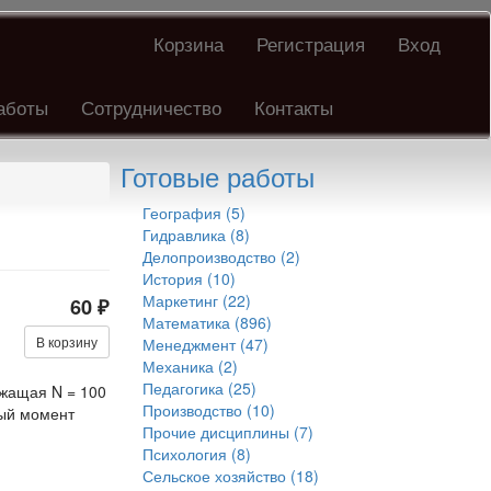
Корзина
Регистрация
Вход
аботы
Сотрудничество
Контакты
Готовые работы
География (5)
Гидравлика (8)
Делопроизводство (2)
История (10)
Маркетинг (22)
60 ₽
Математика (896)
В корзину
Менеджмент (47)
Механика (2)
Педагогика (25)
ржащая N = 100
Производство (10)
ный момент
Прочие дисциплины (7)
Психология (8)
Сельское хозяйство (18)