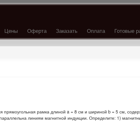
Цены
Оферта
Заказать
Оплата
Готовые р
я прямоугольная рамка длиной a = 8 см и шириной b = 5 см, соде
мки параллельна линиям магнитной индукции. Определите: 1) магнит