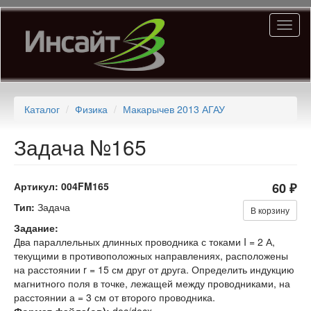
Перейти
Toggl
к
naviga
основному
содержанию
Каталог
Физика
Макарычев 2013 АГАУ
Задача №165
Артикул:
004FM165
60 ₽
Тип:
Задача
В корзину
Задание:
Два параллельных длинных проводника с токами I = 2 А,
текущими в противоположных направлениях, расположены
на расстоянии r = 15 см друг от друга. Определить индукцию
магнитного поля в точке, лежащей между проводниками, на
расстоянии а = 3 см от второго проводника.