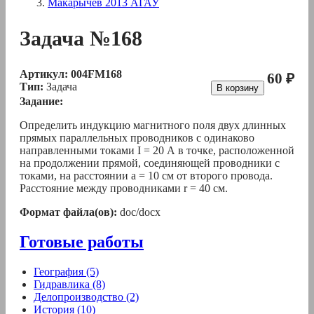
Макарычев 2013 АГАУ
Задача №168
Артикул:
004FM168
60 ₽
Тип:
Задача
В корзину
Задание:
Определить индукцию магнитного поля двух длинных
прямых параллельных проводников с одинаково
направленными токами I = 20 А в точке, расположенной
на продолжении прямой, соединяющей проводники с
токами, на расстоянии а = 10 см от второго провода.
Расстояние между проводниками r = 40 см.
Формат файла(ов):
doc/docx
Готовые работы
География (5)
Гидравлика (8)
Делопроизводство (2)
История (10)