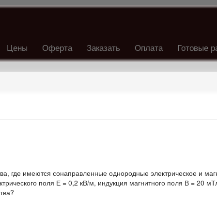
Цены
Оферта
Заказать
Оплата
Готовые р
ства, где имеются сонаправленные однородные электрическое и маг
рического поля Е = 0,2 кВ/м, индукция магнитного поля В = 20 мТ
ства?