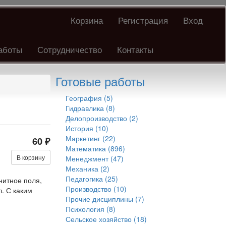
Корзина
Регистрация
Вход
аботы
Сотрудничество
Контакты
Готовые работы
География (5)
Гидравлика (8)
Делопроизводство (2)
История (10)
Маркетинг (22)
60 ₽
Математика (896)
В корзину
Менеджмент (47)
Механика (2)
Педагогика (25)
нитное поля,
Производство (10)
л. С каким
Прочие дисциплины (7)
Психология (8)
Сельское хозяйство (18)