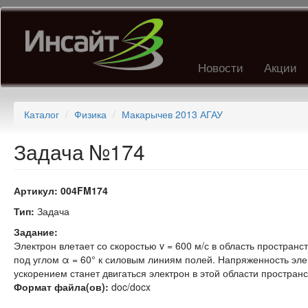
Перейти
к
основному
содержанию
Новости
Акции
Каталог
Физика
Макарычев 2013 АГАУ
Задача №174
Артикул:
004FM174
Тип:
Задача
Задание:
Электрон влетает со скоростью v = 600 м/с в область простран
под углом α = 60° к силовым линиям полей. Напряженность элект
ускорением станет двигаться электрон в этой области простран
Формат файла(ов):
doc/docx