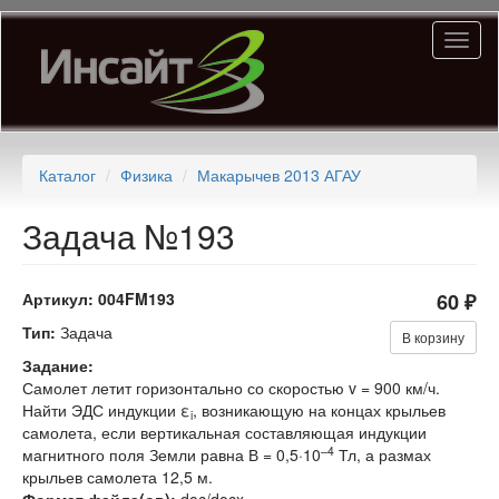
Перейти
Toggl
к
naviga
основному
содержанию
Каталог
Физика
Макарычев 2013 АГАУ
Задача №193
Артикул:
004FM193
60 ₽
Тип:
Задача
В корзину
Задание:
Самолет летит горизонтально со скоростью v = 900 км/ч.
Найти ЭДС индукции ε
, возникающую на концах крыльев
i
самолета, если вертикальная составляющая индукции
–4
магнитного поля Земли равна В = 0,5·10
Тл, а размах
крыльев самолета 12,5 м.