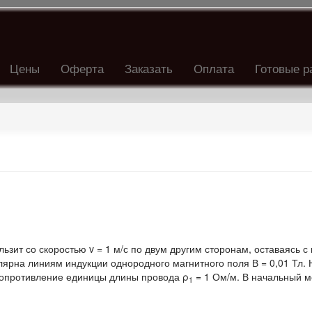
Цены
Оферта
Заказать
Оплата
Готовые р
ьзит со скоростью v = 1 м/с по двум другим сторонам, оставаясь с
лярна линиям индукции однородного магнитного поля В = 0,01 Тл. 
 Сопротивление единицы длины провода ρ
= 1 Ом/м. В начальный 
1