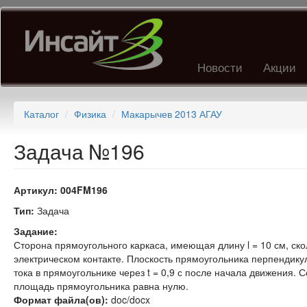
Перейти
к
основному
содержанию
Новости
Акции
Каталог
Физика
Макарычев 2013 АГАУ
Задача №196
Артикул:
004FM196
Тип:
Задача
Задание:
Сторона прямоугольного каркаса, имеющая длину l = 10 см, скол
электрическом контакте. Плоскость прямоугольника перпендику
тока в прямоугольнике через t = 0,9 с после начала движения.
площадь прямоугольника равна нулю.
Формат файла(ов):
doc/docx