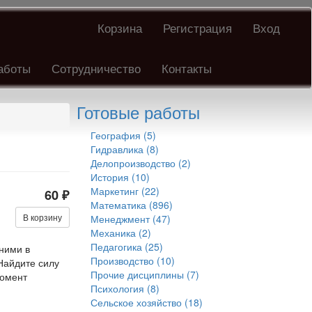
Корзина
Регистрация
Вход
аботы
Сотрудничество
Контакты
Готовые работы
География (5)
Гидравлика (8)
Делопроизводство (2)
История (10)
Маркетинг (22)
60 ₽
Математика (896)
В корзину
Менеджмент (47)
Механика (2)
Педагогика (25)
 ними в
Производство (10)
Найдите силу
Прочие дисциплины (7)
момент
Психология (8)
Сельское хозяйство (18)