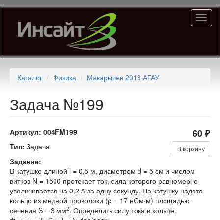
Перейти
Toggl
к
naviga
основному
содержанию
Каталог
Физика
Макарычев 2013 АГАУ
Задача №199
Артикул:
004FM199
60 ₽
Тип:
Задача
В корзину
Задание:
В катушке длиной l = 0,5 м, диаметром d = 5 см и числом
витков N = 1500 протекает ток, сила которого равномерно
увеличивается на 0,2 А за одну секунду. На катушку надето
кольцо из медной проволоки (ρ = 17 нОм·м) площадью
2
сечения S = 3 мм
. Определить силу тока в кольце.