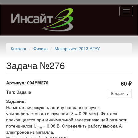
Перейти
Toggl
к
naviga
основному
содержанию
Каталог
Физика
Макарычев 2013 АГАУ
Задача №276
Артикул:
004FM276
60 ₽
Тип:
Задача
В корзину
Задание:
На металлическую пластину направлен пучок
ультрафиолетового излучения (λ = 0,25 мкм). Фототок
прекращается при минимальной задерживающей разности
потенциалов U
= 0,98 В. Определить работу выхода А
min
электронов из металла.