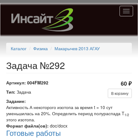
Перейти
Toggl
к
naviga
основному
содержанию
Каталог
Физика
Макарычев 2013 АГАУ
Задача №292
Артикул:
004FM292
60 ₽
Тип:
Задача
В корзину
Задание:
Активность А некоторого изотопа за время t = 10 сут
уменьшилась на 20%. Определить период полураспада T
1/2
этого изотопа.
Формат файла(ов):
doc/docx
Готовые работы