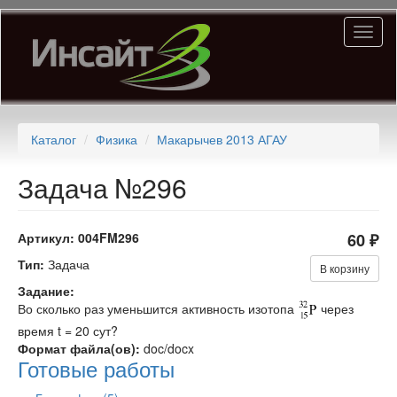
Перейти
Toggl
к
naviga
основному
содержанию
Каталог
Физика
Макарычев 2013 АГАУ
Задача №296
Артикул:
004FM296
60 ₽
Тип:
Задача
В корзину
Задание:
Во сколько раз уменьшится активность изотопа
через
время t = 20 сут?
Формат файла(ов):
doc/docx
Готовые работы