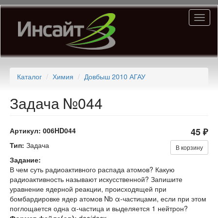
Перейти
Toggl
к
naviga
основному
содержанию
Каталог
Химия
Довбыш 2010 АГАУ
Задача №044
Артикул:
006HD044
45 ₽
Тип:
Задача
В корзину
Задание:
В чем суть радиоактивного распада атомов? Какую
радиоактивность называют искусственной? Запишите
уравнение ядерной реакции, происходящей при
бомбардировке ядер атомов Nb α-частицами, если при этом
поглощается одна α-частица и выделяется 1 нейтрон?