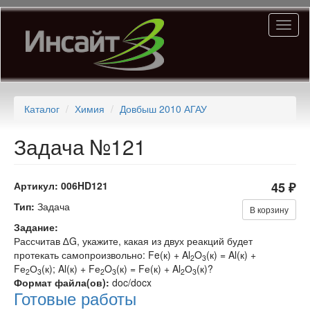
Перейти
Toggl
к
naviga
основному
содержанию
Каталог
Химия
Довбыш 2010 АГАУ
Задача №121
Артикул:
006HD121
45 ₽
Тип:
Задача
В корзину
Задание:
Рассчитав ∆G, укажите, какая из двух реакций будет
протекать самопроизвольно: Fe(к) + Al
O
(к) = Al(к) +
2
3
Fе
О
(к); Al(к) + Fе
O
(к) = Fе(к) + Al
О
(к)?
2
3
2
3
2
3
Формат файла(ов):
doc/docx
Готовые работы