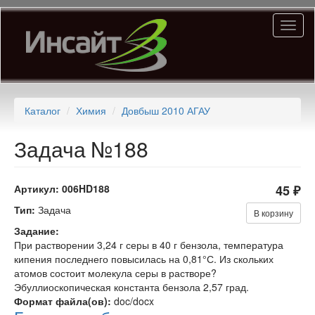
Перейти
Toggl
к
naviga
основному
содержанию
Каталог
Химия
Довбыш 2010 АГАУ
Задача №188
Артикул:
006HD188
45 ₽
Тип:
Задача
В корзину
Задание:
При растворении 3,24 г серы в 40 г бензола, температура
кипения последнего повысилась на 0,81°С. Из скольких
атомов состоит молекула серы в растворе?
Эбуллиоскопическая константа бензола 2,57 град.
Формат файла(ов):
doc/docx