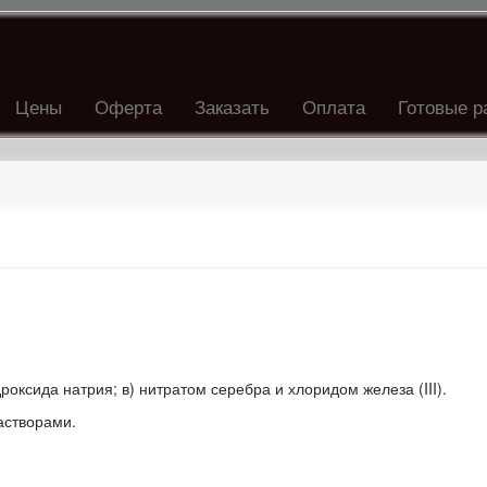
Цены
Оферта
Заказать
Оплата
Готовые р
дроксида натрия; в) нитратом серебра и хлоридом железа (III).
астворами.