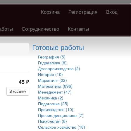
Корзина
Регистрация
Вход
аботы
Сотрудничество
Контакты
Готовые работы
География (5)
Гидравлика (8)
Делопроизводство (2)
История (10)
Маркетинг (22)
45 ₽
Математика (896)
В корзину
Менеджмент (47)
Механика (2)
Педагогика (25)
Производство (10)
Прочие дисциплины (7)
Психология (8)
Сельское хозяйство (18)