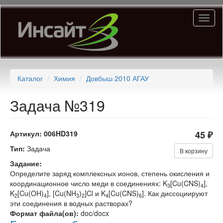
Перейти
Toggl
к
naviga
основному
содержанию
Каталог
Химия
Довбыш 2010 АГАУ
Задача №319
Артикул:
006HD319
45 ₽
Тип:
Задача
В корзину
Задание:
Определите заряд комплексных ионов, степень окисления и
координационное число меди в соединениях: K
[Cu(CNS)
],
3
4
K
[Cu(OH)
], [Cu(NH
)
]Cl и K
[Cu(CNS)
]. Как диссоциируют
2
4
3
2
4
6
эти соединения в водных растворах?
Формат файла(ов):
doc/docx