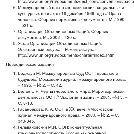
http://www.un.org/ru/documents/decl_conv/conventions/pactp
Международный пакт о экономических, социальных и
культурных правах от 16 декабря 1966 года // Права
человека. Сборник нормативных документов. М.,1990.
– 521 с.
Организация Объединенных Наций. Сборник
документов. М., 2008 – 420 с.
Устав Организации Объединенных Наций. –
Электронный ресурс. – Режим доступа:
http://www.un.org/ru/documents/charter/index.shtml
Периодические издания
Беджауи М. Международный Суд ООН: прошлое и
будущее// Московский журнал международного права.
– 1995. – № 2. – С. 42.
Белан С.Р. Черты глобального мира. Миротворческая
деятельность ООН // Экология и жизнь. – 2001. –№ 5. –
С. 8-18.
Гасанбекова, К. А. ООН в XXI веке. //Московский
журнал международного права. – 2000. – № 2. – С.
343-345.
Гельвановский М.И. ООН: концептуальная
конкурентоспособность России как основной