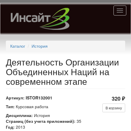
Перейти
Toggl
к
naviga
основному
содержанию
Каталог
История
Деятельность Организации
Объединенных Наций на
современном этапе
Артикул:
ISTOR132001
320 ₽
Тип:
Курсовая работа
В корзину
Дисциплина:
История
Страниц (без учета приложений):
35
Год:
2013