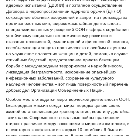
ядерных испытаний (ДВЗЯИ) и поэтапное осуществление
Договора о нераспространении ядерного оружия (ДНЯО),
сокращение обычных вооружений и запрет на производство
противопехотных мин, широкомасштабная деятельность
специализированных учреждений ООН в сферах содействия
устойчивому социально-экономическому развитию и
оказания технической, гуманитарной и финансовой помощи,
всеобъемлющая защита прав человека с особым акцентом
на улучшение положения женщин и детей, помощь в случае
стихийных бедствий, предоставление приюта беженцам,
борьба с международным терроризмом и наркобизнесом,
ликвидация безграмотности, искоренение опаснейших
инфекционных заболеваний, сохранение культурного
наследия человечества – вот лишь поверхностный перечень
добрых дел Организации Объединенных Наций.
Особое место отводится миротворческой деятельности ООН.
Благородная миссия солдат мира, нередко ценою своих
жизней останавливающих кровопролитие, воистину достойна
таких слов. Современные локальные войны практически
стирают различие между воюющими и мирными жителями, и
в некоторых конфликтах из каждых 10 погибших 9 были из
числа гражданского населения. В этих войнах очень часто не