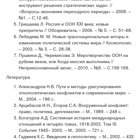
инструмент решения стратегических задач. //
«Вопросы экономики переходного периода» – 2008. –
№1. – С.12-46.
Гришаева Л. Россия и ООН XXI века: новые
приоритеты // Обозреватель – 2006. – № 5. – С. 51–68.
Лебедева М. М. Новые транснациональные акторы и
изменение политической системы мира // Космополис.
– 2003. – № 3. – С. 28-38.
Пушкина Д., Черемисова Э. Миротворчество ООН на
рубеже веков, или Когда миссия выполнима //
Неприкосновенный запас. – 2010. – №5. – С.158-169.
Литература
Александров Н.В. Пути и методы урегулирования
этнополитических конфликтов в современном мире. –
М., 2004. – 186 с.
Арцибасов И.Н., Егоров С.А. Вооруженный конфликт:
право, политика, дипломатия. – М., 1989. – 248 с.
Богатуров А.Д. Системная история международных
отношений в четырёх томах, 1918-2003. Том III.
События 1945– 2003. – М.: 2003. – 721 с.
Гаджиев К.С. Введение в геополитику. – М., 2002. – 432