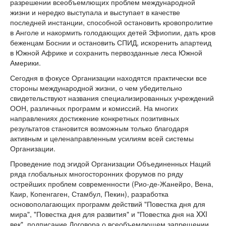
разрешении всеобъемлющих проблем международной
жизни и нередко выступала и выступает в качестве
последней инстанции, способной остановить кровопролитие
в Анголе и накормить голодающих детей Эфиопии, дать кров
беженцам Боснии и остановить СПИД, искоренить апартеид
в Южной Африке и сохранить первозданные леса Южной
Америки.
Сегодня в фокусе Организации находятся практически все
стороны международной жизни, о чем убедительно
свидетельствуют названия специализированных учреждений
ООН, различных программ и комиссий. На многих
направлениях достижение конкретных позитивных
результатов становится возможным только благодаря
активным и целенаправленным усилиям всей системы
Организации.
Проведение под эгидой Организации Объединенных Наций
ряда глобальных многосторонних форумов по ряду
острейших проблем современности (Рио-де-Жанейро, Вена,
Каир, Копенгаген, Стамбул, Пекин), разработка
основополагающих программ действий "Повестка дня для
мира", "Повестка дня для развития" и "Повестка дня на XXI
век", подписание Договора о всеобъемлющем запрещении