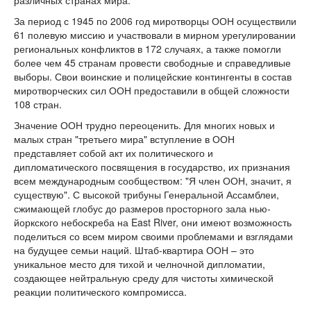
различных странах мира.
За период с 1945 по 2006 год миротворцы ООН осуществили
61 полевую миссию и участвовали в мирном урегулировании
региональных конфликтов в 172 случаях, а также помогли
более чем 45 странам провести свободные и справедливые
выборы. Свои воинские и полицейские контингенты в состав
миротворческих сил ООН предоставили в общей сложности
108 стран.
Значение ООН трудно переоценить. Для многих новых и
малых стран "третьего мира" вступление в ООН
представляет собой акт их политического и
дипломатического посвящения в государство, их признания
всем международным сообществом: "Я член ООН, значит, я
существую". С высокой трибуны Генеральной Ассамблеи,
сжимающей глобус до размеров просторного зала нью-
йоркского небоскреба на East River, они имеют возможность
поделиться со всем миром своими проблемами и взглядами
на будущее семьи наций. Штаб-квартира ООН – это
уникальное место для тихой и челночной дипломатии,
создающее нейтральную среду для чистоты химической
реакции политического компромисса.