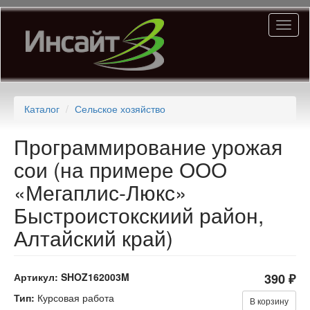
Перейти
Toggl
к
naviga
основному
содержанию
Каталог
Сельское хозяйство
Программирование урожая
сои (на примере ООО
«Мегаплис-Люкс»
Быстроистокскиий район,
Алтайский край)
Артикул:
SHOZ162003M
390 ₽
Тип:
Курсовая работа
В корзину