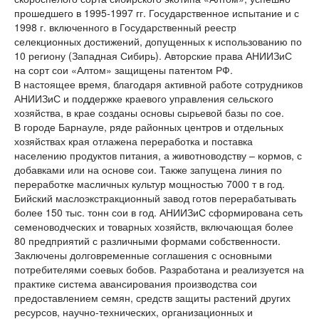
прошедшего в 1995-1997 гг. Государственное испытание и с
1998 г. включенного в Государственный реестр
селекционных достижений, допущенных к использованию по
10 региону (Западная Сибирь). Авторские права АНИИЗиС
на сорт сои «Алтом» защищены патентом РФ.
В настоящее время, благодаря активной работе сотрудников
АНИИЗиС и поддержке краевого управления сельского
хозяйства, в крае созданы основы сырьевой базы по сое.
В городе Барнауле, ряде районных центров и отдельных
хозяйствах края отлажена переработка и поставка
населению продуктов питания, а животноводству – кормов, с
добавками или на основе сои. Также запущена линия по
переработке масличных культур мощностью 7000 т в год.
Бийский маслоэкстракционный завод готов перерабатывать
более 150 тыс. тонн сои в год. АНИИЗиС сформирована сеть
семеноводческих и товарных хозяйств, включающая более
80 предприятий с различными формами собственности.
Заключены долговременные соглашения с основными
потребителями соевых бобов. Разработана и реализуется на
практике система авансирования производства сои
предоставлением семян, средств защиты растений других
ресурсов, научно-технических, организационных и