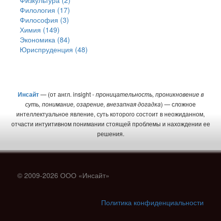
Физкультура (2)
Филология (17)
Философия (3)
Химия (149)
Экономика (84)
Юриспруденция (48)
Инсайт
— (от англ. insight -
проницательность, проникновение в
суть, понимание, озарение, внезапная догадка
) — сложное
интеллектуальное явление, суть которого состоит в неожиданном,
отчасти интуитивном понимании стоящей проблемы и нахождении ее
решения.
© 2009-2026 ООО «Инсайт»
Политика конфиденциальности