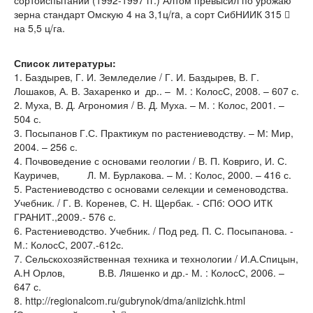
сортоиспытании (1992-1997 гг.) Алтом превысил по урожаю
зерна стандарт Омскую 4 на 3,1ц/ra, а сорт СибНИИК 315 
на 5,5 ц/га.
Список литературы:
1. Баздырев, Г. И. Земледелие / Г. И. Баздырев, В. Г.
Лошаков, А. В. Захаренко и др.. – М. : КолосС, 2008. – 607 с.
2. Муха, В. Д. Агрономия / В. Д. Муха. – М. : Колос, 2001. –
504 с.
3. Посыпанов Г.С. Практикум по растениеводству. – М: Мир,
2004. – 256 с.
4. Почвоведение с основами геологии / В. П. Ковриго, И. С.
Кауричев, Л. М. Бурлакова. – М. : Колос, 2000. – 416 с.
5. Растениеводство с основами селекции и семеноводства.
Учебник. / Г. В. Коренев, С. Н. Щербак. - СПб: ООО ИТК
ГРАНИТ.,2009.- 576 с.
6. Растениеводство. Учебник. / Под ред. П. С. Посыпанова. -
М.: КолосС, 2007.-612с.
7. Сельскохозяйственная техника и технологии / И.А.Спицын,
А.Н Орлов, В.В. Ляшенко и др.- М. : КолосС, 2006. –
647 с.
8. http://regionalcom.ru/gubrynok/dma/aniizichk.html