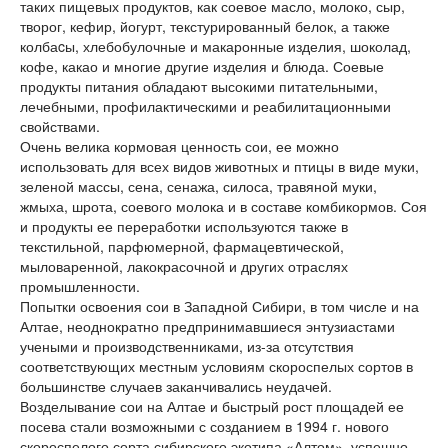
таких пищевых продуктов, как соевое масло, молоко, сыр,
творог, кефир, йогурт, текстурированный белок, а также
колбаcы, хлебобулочные и макаронные изделия, шоколад,
кофе, какао и многие другие изделия и блюда. Соевые
продукты питания обладают высокими питательными,
лечебными, профилактическими и реабилитационными
свойствами.
Очень велика кормовая ценность сои, ее можно
использовать для всех видов животных и птицы в виде муки,
зеленой массы, сена, сенажа, силоса, травяной муки,
жмыха, шрота, соевого молока и в составе комбикормов. Соя
и продукты ее переработки используются также в
текстильной, парфюмерной, фармацевтической,
мыловаренной, лакокрасочной и других отраслях
промышленности.
Попытки освоения сои в Западной Сибири, в том числе и на
Алтае, неоднократно предпринимавшиеся энтузиастами
учеными и производственниками, из-за отсутствия
соответствующих местным условиям скороспелых сортов в
большинстве случаев заканчивались неудачей.
Возделывание сои на Алтае и быстрый рост площадей ее
посева стали возможными с созданием в 1994 г. нового
скороспелого сорта сибирского экотипа «Алтом», успешно