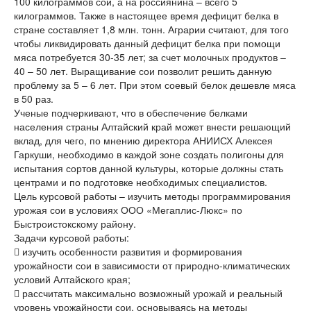
100 килограммов сои, а на россиянина – всего 5
килограммов. Также в настоящее время дефицит белка в
стране составляет 1,8 млн. тонн. Аграрии считают, для того
чтобы ликвидировать данный дефицит белка при помощи
мяса потребуется 30-35 лет; за счет молочных продуктов –
40 – 50 лет. Выращивание сои позволит решить данную
проблему за 5 – 6 лет. При этом соевый белок дешевле мяса
в 50 раз.
Ученые подчеркивают, что в обеспечение белками
населения страны Алтайский край может внести решающий
вклад, для чего, по мнению директора АНИИСХ Алексея
Гаркуши, необходимо в каждой зоне создать полигоны для
испытания сортов данной культуры, которые должны стать
центрами и по подготовке необходимых специалистов.
Цель курсовой работы – изучить методы программирования
урожая сои в условиях ООО «Мегаплис-Люкс» по
Быстроистокскому району.
Задачи курсовой работы:
 изучить особенности развития и формирования
урожайности сои в зависимости от природно-климатических
условий Алтайского края;
 рассчитать максимально возможный урожай и реальный
уровень урожайности сои, основываясь на методы