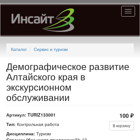
Перейти
Toggl
к
naviga
основному
содержанию
Каталог
Сервис и туризм
Демографическое развитие
Алтайского края в
экскурсионном
обслуживании
Артикул:
TURIZ133001
100 ₽
Тип:
Контрольная работа
В корзину
Дисциплина:
Туризм
Страниц (без учета приложений):
12