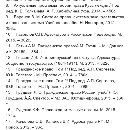
8. Актуальные проблемы теории права Курс лекций / Под
ред. К. Б. Толкачева, А. Г. Хабибулина Уфа. 2014. – 456с.
9. Баранов В. М. Система права, система законодательства
и правовая система Учебное пособие Н. Новгород, 2012. –
256с.
10. Гаврилов С.Н. Адвокатура в Российской Федерации. М.
2015. – 362с.
11. Гатин А.М. Гражданское право/А.М. Гатин. – М.: Дашков
и К, 20159. – 384 с.
12. Гессен И.В. История русской адвокатуры. Адвокатура,
общество и государство. (1864-1914). М. 2013. – 322с.
13. Гражданское право. Том 1/ Под ред. А.П. Сергеева,
Ю.К. Толстого.- М.: Проспект, 2014. – 780с.
14. Гражданское право. Том 2/ Под ред. А.П. Сергеева,
Ю.К. Толстого. – М.: Проспект, 2014. – 798с.
15. Грудцын Л.Ю. Гражданское право России: учеб/ Л.Ю.
Грудцын, A.A. Спектор. – М.: ЗАО Юстицинформ, 2015. – 560
с.
16. Гуценко К.Ф. Правоохранительные органы. М. 2015. –
174с.
17. Качалова О.В., Качалов В.И. Адвокатура в РФ. М.:
Приор. 2012. – 96с.