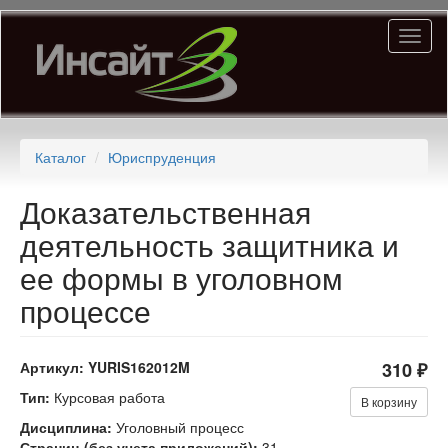
Перейти
Toggl
к
naviga
основному
содержанию
Каталог
Юриспруденция
Доказательственная
деятельность защитника и
ее формы в уголовном
процессе
Артикул:
YURIS162012M
310 ₽
Тип:
Курсовая работа
В корзину
Дисциплина:
Уголовный процесс
Страниц (без учета приложений):
31