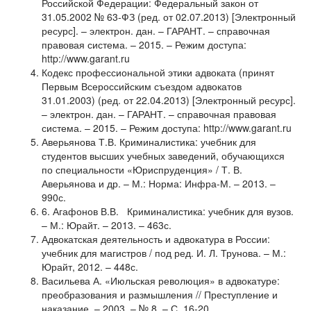
Российской Федерации: Федеральный закон от
31.05.2002 № 63-ФЗ (ред. от 02.07.2013) [Электронный
ресурс]. – электрон. дан. – ГАРАНТ. – справочная
правовая система. – 2015. – Режим доступа:
http://www.garant.ru
Кодекс профессиональной этики адвоката (принят
Первым Всероссийским съездом адвокатов
31.01.2003) (ред. от 22.04.2013) [Электронный ресурс].
– электрон. дан. – ГАРАНТ. – справочная правовая
система. – 2015. – Режим доступа: http://www.garant.ru
Аверьянова Т.В. Криминалистика: учебник для
студентов высших учебных заведений, обучающихся
по специальности «Юриспруденция» / Т. В.
Аверьянова и др. – М.: Норма: Инфра-М. – 2013. –
990с.
6. Агафонов В.В. Криминалистика: учебник для вузов.
– М.: Юрайт. – 2013. – 463с.
Адвокатская деятельность и адвокатура в России:
учебник для магистров / под ред. И. Л. Трунова. – М.:
Юрайт, 2012. – 448с.
Васильева А. «Июльская революция» в адвокатуре:
преобразования и размышления // Преступление и
наказание. – 2003. – № 8. – С. 16-20.