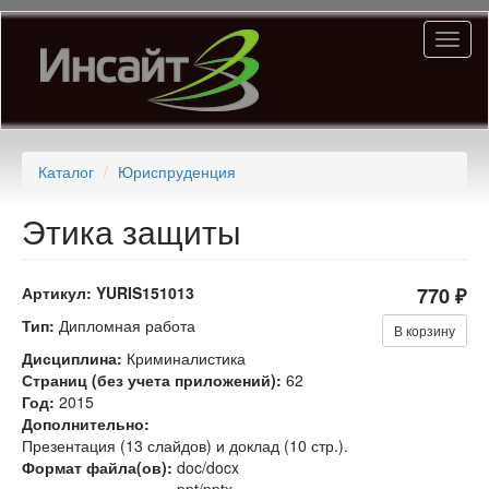
Перейти
Toggl
к
naviga
основному
содержанию
Каталог
Юриспруденция
Этика защиты
Артикул:
YURIS151013
770 ₽
Тип:
Дипломная работа
В корзину
Дисциплина:
Криминалистика
Страниц (без учета приложений):
62
Год:
2015
Дополнительно:
Презентация (13 слайдов) и доклад (10 стр.).
Формат файла(ов):
doc/docx