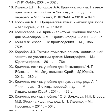
«ИНФРА-М», 2004. – 302 с.
Ищенко Е.П., Топорков А.А. Криминалистика. Научно-
практическое пособие. – 2-е изд., испр., доп. и
перераб. – М.: Контакт, ИНФРА-М. – 2010. – 847с.
Кобликов А. С. Юридическая этика: Учебник для вузов.
– М.: Норма, 2011. – С.13-23.
Комиссаров В.И. Криминалистика. Учебное пособие
для бакалавров. – М.: Юрлитинформ. – 2011. – 296 с.
Кони А.Ф. Избранные произведения. – М., 1956. –
759с.
Коробов И.З. Тактико-этические основы коллизионной
защиты по уголовным делам: Монография. – М.:
Юрлитинформ. – 2011. – 176с.
Криминалистика: учебник для бакалавров / Н. П.
Яблоков. — М.: Издательство Юрайт; ИД Юрайт. –
2013. – 280 с.
Криминалистика: учебник для вузов / под ред. А. Г.
Филиппова. – 3-е изд., перераб. и доп. – М. :
Издательство Юрайт. 2014. – 466 с.
Криминалистика: учебник / О.В. Волохова, Н.Н. Егоров,
М.В. Жижина и др.; под ред. Е.П. Ищенко. – М.:
Проспект. – 2011. – 504с.