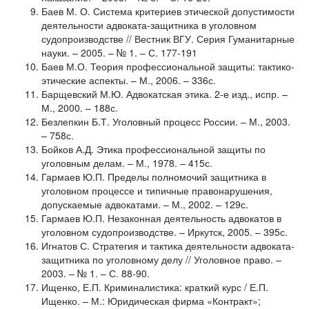
Баев М. О. Система критериев этической допустимости
деятельности адвоката-защитника в уголовном
судопроизводстве // Вестник ВГУ. Серия Гуманитарные
науки. – 2005. – № 1. – С. 177-191
Баев М.О. Теория профессиональной защиты: тактико-
этические аспекты. – М., 2006. – 336с.
Барщевский М.Ю. Адвокатская этика. 2-е изд., испр. –
М., 2000. – 188с.
Безлепкин Б.Т. Уголовный процесс России. – М., 2003.
– 758с.
Бойков А.Д. Этика профессиональной защиты по
уголовным делам. – М., 1978. – 415с.
Гармаев Ю.П. Пределы полномочий защитника в
уголовном процессе и типичные правонарушения,
допускаемые адвокатами. – М., 2002. – 129с.
Гармаев Ю.П. Незаконная деятельность адвокатов в
уголовном судопроизводстве. – Иркутск, 2005. – 395с.
Игнатов С. Стратегия и тактика деятельности адвоката-
защитника по уголовному делу // Уголовное право. –
2003. – № 1. – С. 88-90.
Ищенко, Е.П. Криминалистика: краткий курс / Е.П.
Ищенко. – М.: Юридическая фирма «Контракт»;