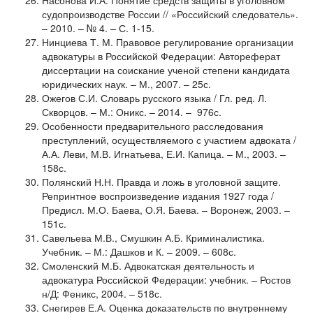
Насонова И.А. Понятие средств защиты в уголовном
судопроизводстве России // «Российский следователь».
– 2010. – № 4. – С. 1-15.
Нинциева Т. М. Правовое регулирование организации
адвокатуры в Российской Федерации: Автореферат
диссертации на соискание ученой степени кандидата
юридических наук. – М., 2007. – 25с.
Ожегов С.И. Словарь русского языка / Гл. ред. Л.
Скворцов. – М.: Оникс. – 2014. – 976с.
Особенности предварительного расследования
преступлений, осуществляемого с участием адвоката /
А.А. Леви, М.В. Игнатьева, Е.И. Капица. – М., 2003. –
158с.
Полянский Н.Н. Правда и ложь в уголовной защите.
Репринтное воспроизведение издания 1927 года /
Предисл. М.О. Баева, О.Я. Баева. – Воронеж, 2003. –
151с.
Савельева М.В., Смушкин А.Б. Криминалистика.
Учебник. – М.: Дашков и К. – 2009. – 608с.
Смоленский М.Б. Адвокатская деятельность и
адвокатура Российской Федерации: учебник. – Ростов
н/Д: Феникс, 2004. – 518с.
Снегирев Е.А. Оценка доказательств по внутреннему