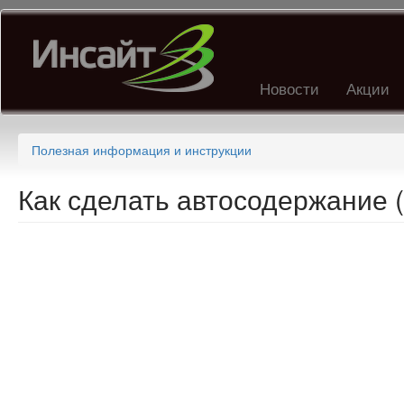
Перейти
к
основному
содержанию
Новости
Акции
Полезная информация и инструкции
Как сделать автосодержание 