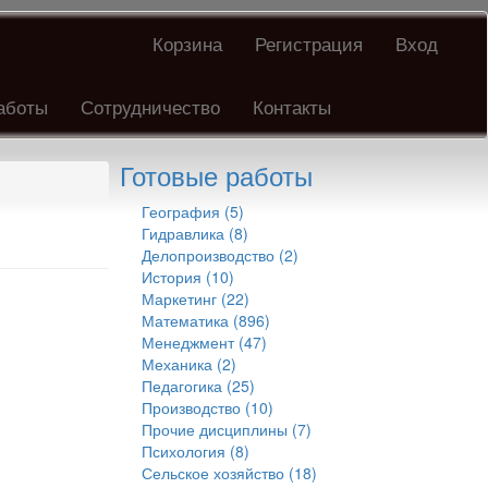
Корзина
Регистрация
Вход
аботы
Сотрудничество
Контакты
Готовые работы
География (5)
Гидравлика (8)
Делопроизводство (2)
История (10)
Маркетинг (22)
Математика (896)
Менеджмент (47)
Механика (2)
Педагогика (25)
Производство (10)
Прочие дисциплины (7)
Психология (8)
Сельское хозяйство (18)