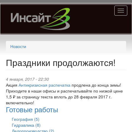
Перейти
Toggl
к
naviga
основному
содержанию
Новости
Праздники продолжаются!
4 января, 2017 - 22:30
Акция
Антикризисная распечатка
продлена до конца зимы!
Приходите в наши офисы и распечатывайте по низкой цене
1,5 ₽ за страницу текста вплоть до 28 февраля 2017 г.
включительно!
Готовые работы
География (5)
Гидравлика (8)
Делопроизводство (2)