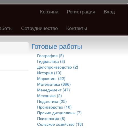
Корзина
Регистрация
Вход
аботы
Сотрудничество
Контакты
Готовые работы
География (5)
Гидравлика (8)
Делопроизводство (2)
История (10)
Маркетинг (22)
Математика (896)
Менеджмент (47)
Механика (2)
Педагогика (25)
Производство (10)
Прочие дисциплины (7)
Психология (8)
Сельское хозяйство (18)