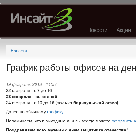
Перейти
к
основному
содержанию
Новости
Акции
Новости
График работы офисов на ден
19 февраля, 2018 - 14:57
22 февраля - с 9 до 16
23 февраля - выходной
24 февраля - с 10 до 16
(только барнаульский офис)
Далее по обычному
графику
.
Напоминаем, что в выходные дни вы всегда можете
оформить з
Поздравляем всех мужчин с днем защитника отечества!