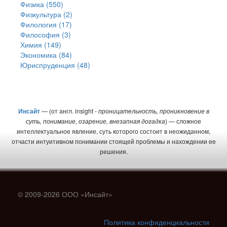
Физика (550)
Физкультура (2)
Филология (17)
Философия (3)
Химия (149)
Экономика (84)
Юриспруденция (48)
Инсайт
— (от англ. insight -
проницательность, проникновение в
суть, понимание, озарение, внезапная догадка
) — сложное
интеллектуальное явление, суть которого состоит в неожиданном,
отчасти интуитивном понимании стоящей проблемы и нахождении ее
решения.
© 2009-2026 ООО «Инсайт»
Политика конфиденциальности