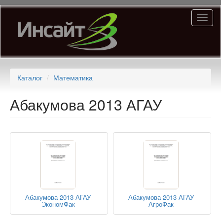
Перейти
Toggl
к
naviga
основному
содержанию
Каталог
Математика
Абакумова 2013 АГАУ
Абакумова 2013 АГАУ
Абакумова 2013 АГАУ
ЭкономФак
АгроФак