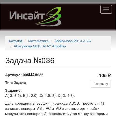
Перейти
Toggl
к
naviga
основному
содержанию
Каталог
Математика
Абакумова 2013 АГАУ
Абакумова 2013 АГАУ АгроФак
Задача №036
Артикул:
005MAA036
105 ₽
Тип:
Задача
В корзину
Задание:
A(-3;-6;2), B(1;-2;0), C(-1;5;-8), D(-3;-4;3).
Даны координаты вершин пирамиды АВСD. Требуется: 1)
записать векторы
AB
,
AC
и
AD
в системе орт и найти
модули этих векторов; 2) определить угол между векторами