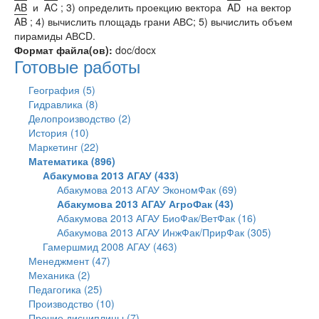
AB
и
AC
; 3) определить проекцию вектора
AD
на вектор
AB
; 4) вычислить площадь грани АВС; 5) вычислить объем
пирамиды АВСD.
Формат файла(ов):
doc/docx
Готовые работы
География (5)
Гидравлика (8)
Делопроизводство (2)
История (10)
Маркетинг (22)
Математика (896)
Абакумова 2013 АГАУ (433)
Абакумова 2013 АГАУ ЭкономФак (69)
Абакумова 2013 АГАУ АгроФак (43)
Абакумова 2013 АГАУ БиоФак/ВетФак (16)
Абакумова 2013 АГАУ ИнжФак/ПрирФак (305)
Гамершмид 2008 АГАУ (463)
Менеджмент (47)
Механика (2)
Педагогика (25)
Производство (10)
Прочие дисциплины (7)