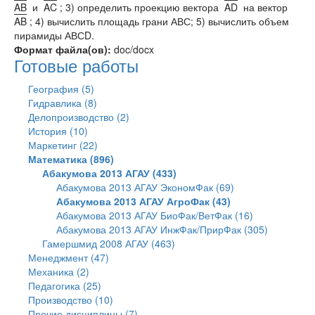
AB
и
AC
; 3) определить проекцию вектора
AD
на вектор
AB
; 4) вычислить площадь грани АВС; 5) вычислить объем
пирамиды АВСD.
Формат файла(ов):
doc/docx
Готовые работы
География (5)
Гидравлика (8)
Делопроизводство (2)
История (10)
Маркетинг (22)
Математика (896)
Абакумова 2013 АГАУ (433)
Абакумова 2013 АГАУ ЭкономФак (69)
Абакумова 2013 АГАУ АгроФак (43)
Абакумова 2013 АГАУ БиоФак/ВетФак (16)
Абакумова 2013 АГАУ ИнжФак/ПрирФак (305)
Гамершмид 2008 АГАУ (463)
Менеджмент (47)
Механика (2)
Педагогика (25)
Производство (10)
Прочие дисциплины (7)