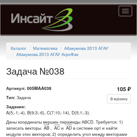
Перейти
Toggl
к
naviga
основному
содержанию
Каталог
Математика
Абакумова 2013 АГАУ
Абакумова 2013 АГАУ АгроФак
Задача №038
Артикул:
005MAA038
105 ₽
Тип:
Задача
В корзину
Задание:
A(5;-1;-4), B(9;3;-6), C(7;10;-14), D(5;1;-3).
Даны координаты вершин пирамиды АВСD. Требуется: 1)
записать векторы
AB
,
AC
и
AD
в системе орт и найти
модули этих векторов; 2) определить угол между векторами