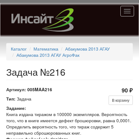
Перейти
Toggl
к
naviga
основному
содержанию
Каталог
Математика
Абакумова 2013 АГАУ
Абакумова 2013 АГАУ АгроФак
Задача №216
Артикул:
005MAA216
90 ₽
Тип:
Задача
В корзину
Задание:
Книга издана тиражом в 100000 экземпляров. Вероятность
того, что в книге имеется дефект брошюровки, равна 0,0001.
Определить вероятность того, что тираж содержит 5
неправильно сброшюрованных книг.