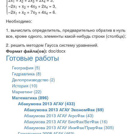
2x
+ x
+ 2x
+ 2x
= 3,
1
2
3
4
–2x
+ x
+ 4x
+ 2x
= 3,
1
2
3
4
–2x
+ x
+ 7x
+ 4x
= 6.
1
2
3
4
Необходимо:
1. вычислить определитель, предварительно обратив в нуль
все, кроме одного, элементы какой-нибудь строки (столбца);
2. решить методом Гаусса систему уравнений.
Формат файла(ов):
doc/docx
Готовые работы
География (5)
Гидравлика (8)
Делопроизводство (2)
История (10)
Маркетинг (22)
Математика (896)
Абакумова 2013 АГАУ (433)
Абакумова 2013 АГАУ ЭкономФак (69)
Абакумова 2013 АГАУ АгроФак (43)
Абакумова 2013 АГАУ БиоФак/ВетФак (16)
Абакумова 2013 АГАУ ИнжФак/ПрирФак (305)
Гамершмид 2008 АГАУ (463)