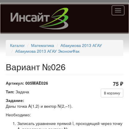
Перейти
Toggl
к
naviga
основному
содержанию
Каталог
Математика
Абакумова 2013 АГАУ
Абакумова 2013 АГАУ ЭкономФак
Вариант №026
Артикул:
005MAE026
75 ₽
Тип:
Задача
В корзину
Задание:
Даны точка A(1,2) и вектор N(2,–1).
Необходимо:
Записать уравнение прямой l, проходящей через точку