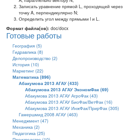
A, параллельно вектору N;
Записать уравнение прямой L, проходящей через
точку A, перпендикулярно N;
Определить угол между прямыми l и L.
Формат файла(ов):
doc/docx
Готовые работы
География (5)
Гидравлика (8)
Делопроизводство (2)
История (10)
Маркетинг (22)
Математика (896)
Абакумова 2013 АГАУ (433)
Абакумова 2013 АГАУ ЭкономФак (69)
Абакумова 2013 АГАУ АгроФак (43)
Абакумова 2013 АГАУ БиоФак/ВетФак (16)
Абакумова 2013 АГАУ ИнжФак/ПрирФак (305)
Гамершмид 2008 АГАУ (463)
Менеджмент (47)
Механика (2)
Педагогика (25)
Производство (10)