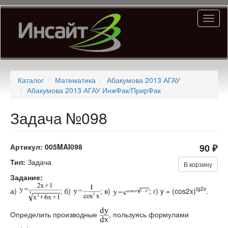
Перейти
Toggl
к
naviga
основному
содержанию
Каталог
Математика
Абакумова 2013 АГАУ
Абакумова 2013 АГАУ ИнжФак/ПрирФак
Задача №098
Артикул:
005MAI098
90 ₽
Тип:
Задача
В корзину
Задание:
tg2x
а)
; б)
; в)
; г) y = (cos2x)
.
Определить производные
, пользуясь формулами