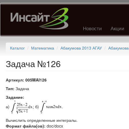
Перейти
к
основному
содержанию
Новости
Акции
Каталог
Математика
Абакумова 2013 АГАУ
Абакумова
Задача №126
Артикул:
005MAI126
Тип:
Задача
Задание:
а)
; б)
.
Вычислить определенные интегралы.
Формат файла(ов):
doc/docx