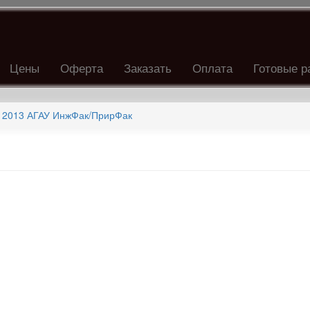
Цены
Оферта
Заказать
Оплата
Готовые р
 2013 АГАУ ИнжФак/ПрирФак