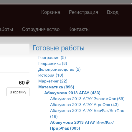
Корзина
Регистрация
Вход
аботы
Сотрудничество
Контакты
Готовые работы
География (5)
Гидравлика (8)
Делопроизводство (2)
История (10)
Маркетинг (22)
60 ₽
Математика (896)
В корзину
Абакумова 2013 АГАУ (433)
Абакумова 2013 АГАУ ЭкономФак (69)
Абакумова 2013 АГАУ АгроФак (43)
Абакумова 2013 АГАУ БиоФак/ВетФак
(16)
Абакумова 2013 АГАУ ИнжФак/
ПрирФак (305)