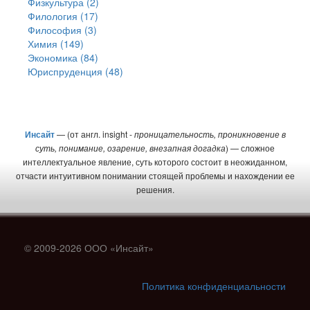
Физкультура (2)
Филология (17)
Философия (3)
Химия (149)
Экономика (84)
Юриспруденция (48)
Инсайт
— (от англ. insight -
проницательность, проникновение в
суть, понимание, озарение, внезапная догадка
) — сложное
интеллектуальное явление, суть которого состоит в неожиданном,
отчасти интуитивном понимании стоящей проблемы и нахождении ее
решения.
© 2009-2026 ООО «Инсайт»
Политика конфиденциальности