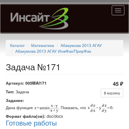
Перейти
Toggl
к
naviga
основному
содержанию
Каталог
Математика
Абакумова 2013 АГАУ
Абакумова 2013 АГАУ ИнжФак/ПрирФак
Задача №171
Артикул:
005MAI171
45 ₽
Тип:
Задача
В корзину
Задание:
Дана функция
. Показать, что
.
Формат файла(ов):
doc/docx
Готовые работы