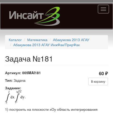
Перейти
Toggl
к
naviga
основному
содержанию
Каталог
Математика
Абакумова 2013 АГАУ
Абакумова 2013 АГАУ ИнжФак/ПрирФак
Задача №181
Артикул:
005MAI181
60 ₽
Тип:
Задача
В корзину
Задание:
.
1) построить на плоскости хОу область интегрирования