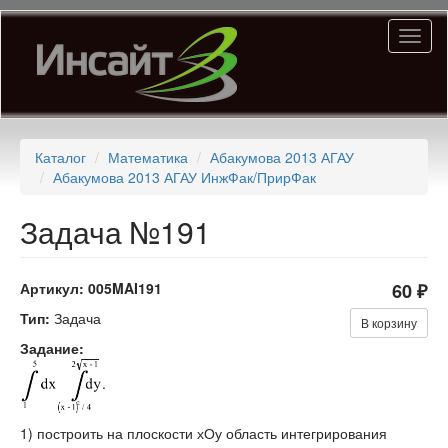
Перейти
Toggl
к
naviga
основному
содержанию
Каталог
Математика
Абакумова 2013 АГАУ
Абакумова 2013 АГАУ ИнжФак/ПрирФак
Задача №191
Артикул:
005MAI191
60 ₽
Тип:
Задача
В корзину
Задание:
.
1) построить на плоскости хОу область интегрирования